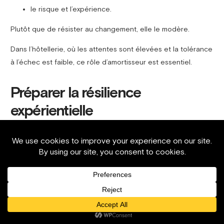
le risque et l’expérience.
Plutôt que de résister au changement, elle le modère.
Dans l’hôtellerie, où les attentes sont élevées et la tolérance
à l’échec est faible, ce rôle d’amortisseur est essentiel.
Préparer la résilience
expérientielle
À ce stade, la résilience a été abordée structurellement et
opérationnellement.
Le prochain défi est
expérientiel
:
Comment la résilience affecte-t-elle la perception des
invités ?
La résilience peut-elle enrichir, plutôt que diminuer,