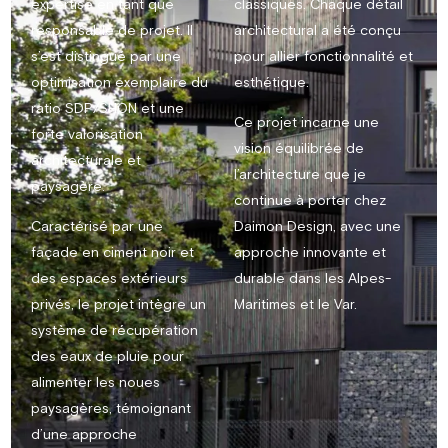
expertise en tant que
classiques. Chaque détail
responsable de projet. Il
architectural a été conçu
s’est distingué par une
pour allier fonctionnalité et
optimisation exemplaire du
esthétique.
ratio SDP/SHON et une
Ce projet incarne une
forte valorisation
vision équilibrée de
architecturale et
l’architecture que je
paysagère.
continue à porter chez
Caractérisé par une
Daimon Design, avec une
façade en ciment noir et
approche innovante et
des espaces extérieurs
durable dans les Alpes-
privés, le projet intègre un
Maritimes et le Var.
système de récupération
des eaux de pluie pour
alimenter les noues
paysagères, témoignant
d’une approche