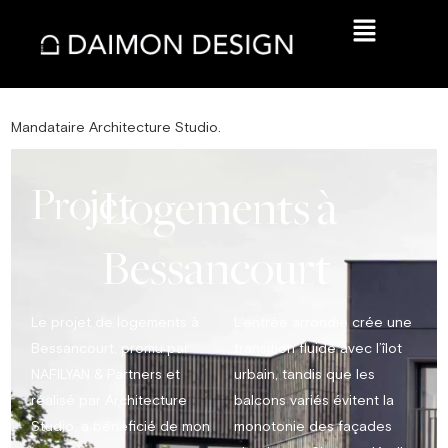
Mandataire Architecture Studio.
Projet
Logements
à
Bessancourt
Le projet de logements à
L’entrée arrondie crée une
Bessancourt, promu par
transition fluide avec l’îlot
NAFILYAN & Partners et
urbain, tandis que les
réalisé par Architecture
balcons variés évitent la
Studio, a bénéficié de mon
monotonie des façades