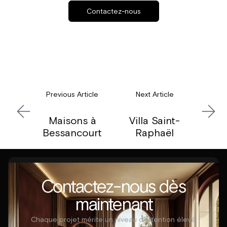
Contactez-nous
Previous Article
Next Article
Maisons à
Villa Saint-
Bessancourt​
Raphaël​
Contactez-nous dès
maintenant
Chaque projet mérite un niveau d’attention élevé