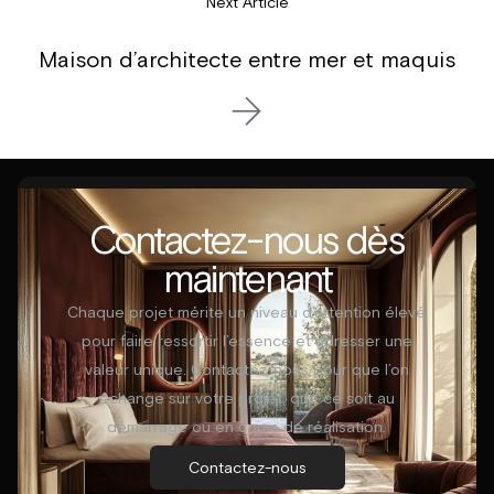
Next Article
Maison d’architecte entre mer et maquis
Contactez-nous dès
maintenant
Chaque projet mérite un niveau d’attention élevé
pour faire ressortir l’essence et adresser une
valeur unique. Contactez-nous pour que l’on
échange sur votre projet, que ce soit au
démarrage ou en cours de réalisation.
Contactez-nous