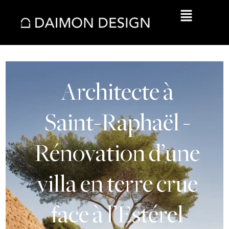
Architecte
à
Saint-Raphaël
-
Rénovation
d’une
villa
en
terre
crue
face
à
l’Estérel