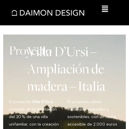
Proyecto
Villa
D’Ursi
–
Ampliación
de
madera
–
Italia
El proyecto
Villa D’Ursi
El proyecto utiliza
consiste en la ampliación
materiales naturales y
del 20 % de una villa
sostenibles, con un coste
unifamiliar, con la creación
accesible de 2.000 euros