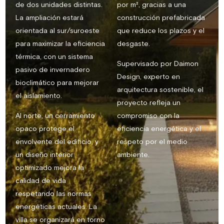
de dos unidades distintas.
por m², gracias a una
La ampliación estará
construcción prefabricada
orientada al sur/suroeste
que reduce los plazos y el
para maximizar la eficiencia
desgaste.
térmica, con un sistema
Supervisado por Daimon
pasivo de invernadero
Design, experto en
bioclimático para mejorar
arquitectura sostenible, el
el aislamiento.
proyecto refleja un
Al norte, un cerramiento
compromiso con la
opaco protege el
eficiencia energética y el
envolvente del edificio, y
respeto por el medio
un diseño interior
ambiente.
optimizado mejora la
calidad de vida
respetando las normas
energéticas actuales. La
villa se organizará en torno