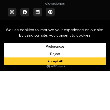
elevaciones
Servicios
Sobre nosotros
Residencial
Daimon Design
Sector hotelero
Proyectos realizados
Servicios para
comunidades/poblados
Novedades
Contacto
Blog
Contáctanos
© Daimon Design. Todos los derechos
reservados.
Política de privacidad
.
Aviso
legal
. Sitio web: Blvck Studio